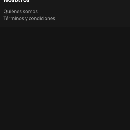
Quiénes somos
Términos y condiciones
Contáctanos
Libro de quejas
Contacto
Botón de arrepentimiento
Marketing Digital
Ventas corporativas
Eventos
Publicidad
Síguenos